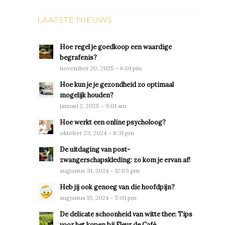
LAATSTE NIEUWS
Hoe regel je goedkoop een waardige
begrafenis?
november 20, 2025 - 6:01 pm
Hoe kun je je gezondheid zo optimaal
mogelijk houden?
januari 2, 2025 - 9:01 am
Hoe werkt een online psycholoog?
oktober 23, 2024 - 8:31 pm
De uitdaging van post-
zwangerschapskleding: zo kom je ervan af!
augustus 31, 2024 - 12:03 pm
Heb jij ook genoeg van die hoofdpijn?
augustus 19, 2024 - 5:01 pm
De delicate schoonheid van witte thee: Tips
voor het kopen bij Fleur de Café