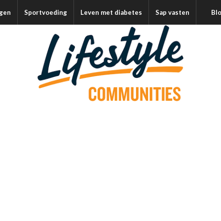
agen
Sportvoeding
Leven met diabetes
Sap vasten
Bl