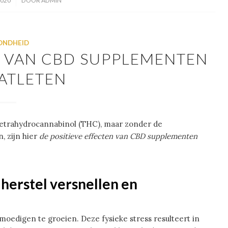
2020
DOOR
ADMIN
ONDHEID
N VAN CBD SUPPLEMENTEN
ATLETEN
 tetrahydrocannabinol (THC), maar zonder de
, zijn hier
de positieve effecten van CBD supplementen
erstel versnellen en
e moedigen te groeien. Deze fysieke stress resulteert in