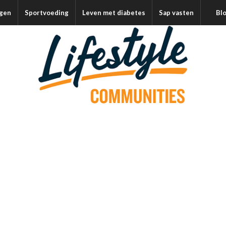
agen
Sportvoeding
Leven met diabetes
Sap vasten
Bl