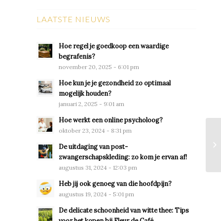
LAATSTE NIEUWS
Hoe regel je goedkoop een waardige
begrafenis?
november 20, 2025 - 6:01 pm
Hoe kun je je gezondheid zo optimaal
mogelijk houden?
januari 2, 2025 - 9:01 am
Hoe werkt een online psycholoog?
oktober 23, 2024 - 8:31 pm
De uitdaging van post-
zwangerschapskleding: zo kom je ervan af!
augustus 31, 2024 - 12:03 pm
Heb jij ook genoeg van die hoofdpijn?
augustus 19, 2024 - 5:01 pm
De delicate schoonheid van witte thee: Tips
voor het kopen bij Fleur de Café