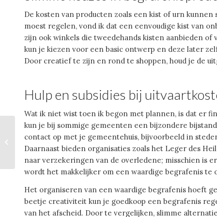
De kosten van producten zoals een kist of urn kunnen sn
moest regelen, vond ik dat een eenvoudige kist van onb
zijn ook winkels die tweedehands kisten aanbieden of v
kun je kiezen voor een basic ontwerp en deze later zel
Door creatief te zijn en rond te shoppen, houd je de uit
Hulp en subsidies bij uitvaartkos
Wat ik niet wist toen ik begon met plannen, is dat er fi
kun je bij sommige gemeenten een bijzondere bijstand
contact op met je gemeentehuis, bijvoorbeeld in steden
De oogmeting: wat
houdt het in?
Daarnaast bieden organisaties zoals het Leger des Hei
naar verzekeringen van de overledene; misschien is er
wordt het makkelijker om een waardige begrafenis te 
Het organiseren van een waardige begrafenis hoeft geen
beetje creativiteit kun je goedkoop een begrafenis r
van het afscheid. Door te vergelijken, slimme alternat