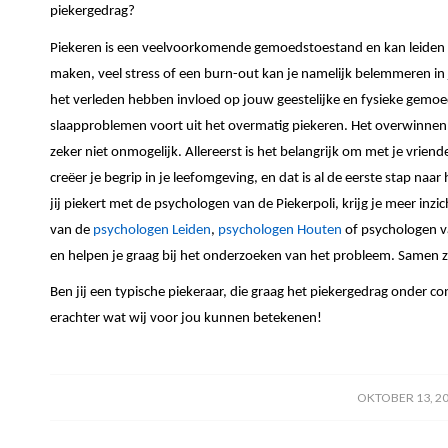
piekergedrag?
Piekeren is een veelvoorkomende gemoedstoestand en kan leiden to
maken, veel stress of een burn-out kan je namelijk belemmeren in j
het verleden hebben invloed op jouw geestelijke en fysieke gemo
slaapproblemen voort uit het overmatig piekeren. Het overwinnen v
zeker niet onmogelijk. Allereerst is het belangrijk om met je vriende
creëer je begrip in je leefomgeving, en dat is al de eerste stap na
jij piekert met de psychologen van de Piekerpoli, krijg je meer inz
van de
psychologen Leiden
,
psychologen Houten
of psychologen va
en helpen je graag bij het onderzoeken van het probleem. Samen
Ben jij een typische piekeraar, die graag het piekergedrag onder co
erachter wat wij voor jou kunnen betekenen!
/
OKTOBER 13, 2