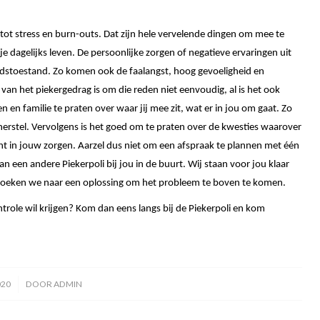
t stress en burn-outs. Dat zijn hele vervelende dingen om mee te
e dagelijks leven. De persoonlijke zorgen of negatieve ervaringen uit
edstoestand. Zo komen ook de faalangst, hoog gevoeligheid en
an het piekergedrag is om die reden niet eenvoudig, al is het ook
n en familie te praten over waar jij mee zit, wat er in jou om gaat. Zo
ar herstel. Vervolgens is het goed om te praten over de kwesties waarover
icht in jouw zorgen. Aarzel dus niet om een afspraak te plannen met één
n een andere Piekerpoli bij jou in de buurt. Wij staan voor jou klaar
 zoeken we naar een oplossing om het probleem te boven te komen.
ntrole wil krijgen? Kom dan eens langs bij de Piekerpoli en kom
020
DOOR
ADMIN