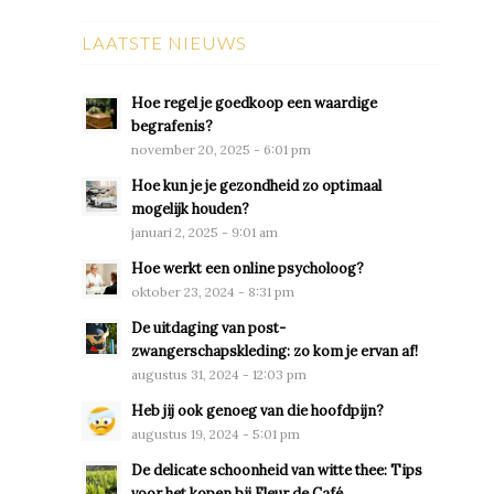
LAATSTE NIEUWS
Hoe regel je goedkoop een waardige
begrafenis?
november 20, 2025 - 6:01 pm
Hoe kun je je gezondheid zo optimaal
mogelijk houden?
januari 2, 2025 - 9:01 am
Hoe werkt een online psycholoog?
oktober 23, 2024 - 8:31 pm
De uitdaging van post-
zwangerschapskleding: zo kom je ervan af!
augustus 31, 2024 - 12:03 pm
Heb jij ook genoeg van die hoofdpijn?
augustus 19, 2024 - 5:01 pm
De delicate schoonheid van witte thee: Tips
voor het kopen bij Fleur de Café