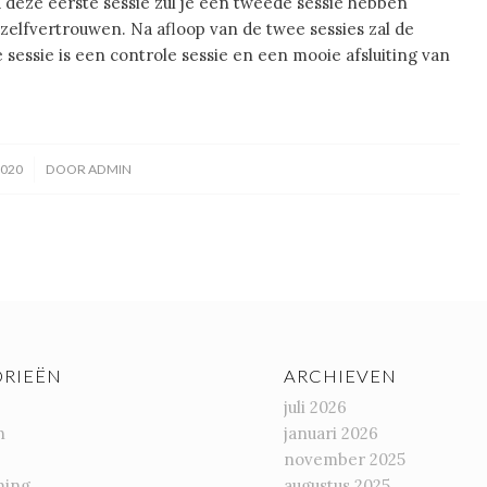
 deze eerste sessie zul je een tweede sessie hebben
 zelfvertrouwen. Na afloop van de twee sessies zal de
sessie is een controle sessie en een mooie afsluiting van
2020
DOOR
ADMIN
RIEËN
ARCHIEVEN
juli 2026
n
januari 2026
november 2025
ming
augustus 2025