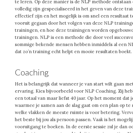
te leren. Op deze manier is de NLP methode ontstaan e
volledig zijn gespecialiseerd in het geven van deze tra
effectief zijn en het mogelijk is om snel een resultaa
vooruit gegaan door het volgen van deze NLP training
trainingen, en hoe deze trainingen worden opgebouwd,
trainingen. NLP is een methode die door veel succesv
sommige bekende mensen hebben inmiddels al een NLP 
dat zo’n training echt helpt en mooie resultaten boekt.
Coaching
Het is belangrijk dat wanneer je van start wilt gaan m
ervaring. Kies bijvoorbeeld voor NLP Coaching. Zij he
een totaal van maar liefst 40 jaar. Op het moment dat 
waarmee je samen aan de slag gaat om een plan op te 
welke vlakken de meeste ruimte is voor betering. Verv
het beste bij jou als persoon passen. Vaak is het mogel
vooruitgang te boeken. In de eerste sessie zul je dan o