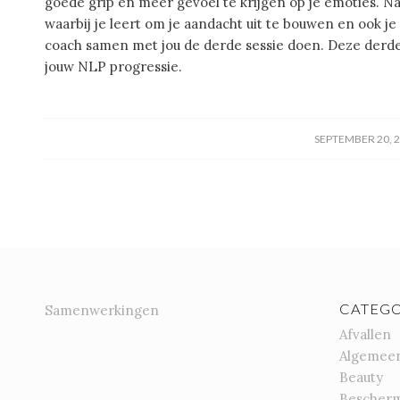
goede grip en meer gevoel te krijgen op je emoties. Na
waarbij je leert om je aandacht uit te bouwen en ook je
coach samen met jou de derde sessie doen. Deze derde 
jouw NLP progressie.
/
SEPTEMBER 20, 
CATEGO
Samenwerkingen
Afvallen
Algemee
Beauty
Bescher