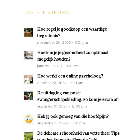
LAATSTE NIEUWS
Hoe regel je goedkoop een waardige
begrafenis?
november 20, 2025 - 6:01 pm
Hoe kun je je gezondheid zo optimaal
mogelijk houden?
januari 2, 2025 - 9:01 am
Hoe werkt een online psycholoog?
oktober 23, 2024 - 8:31 pm
De uitdaging van post-
zwangerschapskleding: zo kom je ervan af!
augustus 31, 2024 - 12:03 pm
Heb jij ook genoeg van die hoofdpijn?
augustus 19, 2024 - 5:01 pm
De delicate schoonheid van witte thee: Tips
voor het kopen bij Fleur de Café