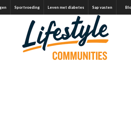
agen
Sportvoeding
Leven met diabetes
Sap vasten
Bl