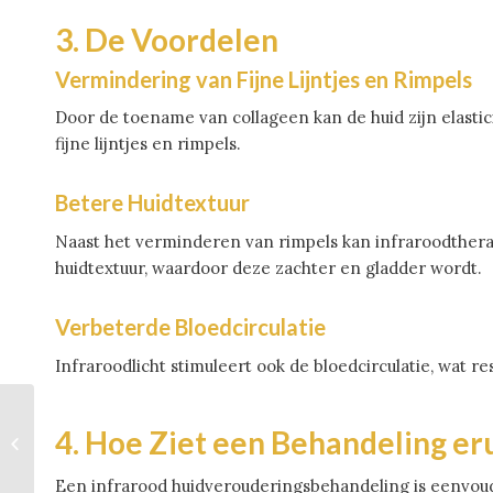
3. De Voordelen
Vermindering van Fijne Lijntjes en Rimpels
Door de toename van collageen kan de huid zijn elastic
fijne lijntjes en rimpels.
Betere Huidtextuur
Naast het verminderen van rimpels kan infraroodtherap
huidtextuur, waardoor deze zachter en gladder wordt.
Verbeterde Bloedcirculatie
Infraroodlicht stimuleert ook de bloedcirculatie, wat r
Ontdek
4. Hoe Ziet een Behandeling eru
Hoogwaardige
Chiropractie in
Utrecht
Een infrarood huidverouderingsbehandeling is eenvoudig