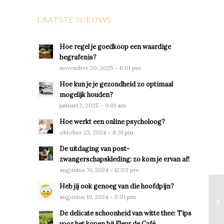
LAATSTE NIEUWS
Hoe regel je goedkoop een waardige
begrafenis?
november 20, 2025 - 6:01 pm
Hoe kun je je gezondheid zo optimaal
mogelijk houden?
januari 2, 2025 - 9:01 am
Hoe werkt een online psycholoog?
oktober 23, 2024 - 8:31 pm
De uitdaging van post-
zwangerschapskleding: zo kom je ervan af!
augustus 31, 2024 - 12:03 pm
Heb jij ook genoeg van die hoofdpijn?
augustus 19, 2024 - 5:01 pm
De delicate schoonheid van witte thee: Tips
voor het kopen bij Fleur de Café