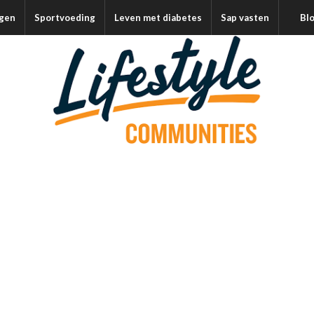
agen
Sportvoeding
Leven met diabetes
Sap vasten
Bl