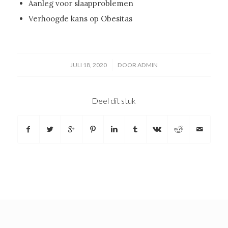
Aanleg voor slaapproblemen
Verhoogde kans op Obesitas
/
JULI 18, 2020
DOOR
ADMIN
Deel dit stuk